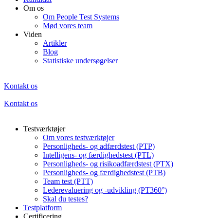
Om os
Om People Test Systems
Mød vores team
Viden
Artikler
Blog
Statistiske undersøgelser
Kontakt os
Kontakt os
Testværktøjer
Om vores testværktøjer
Personligheds- og adfærdstest (PTP)
Intelligens- og færdighedstest (PTL)
Personligheds- og risikoadfærdstest (PTX)
Personligheds- og færdighedstest (PTB)
Team test (PTT)
Lederevaluering og -udvikling (PT360°)
Skal du testes?
Testplatform
Certificering