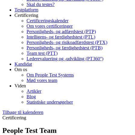
Skal du testes?
Testplatform
Certificering
Certificeringskalender
Om vores certificeringer
Personligheds- og adfærdstest (PTP)
Intelligens- og færdighedstest (PTL)
Personligheds- og risikoadfærdstest (PTX)
Personligheds- og færdighedstest (PTB)
Team test (PTT)
Lederevaluering og -udvikling (PT360°)
Kandidat
Om os
Om People Test Systems
Mød vores team
Viden
Artikler
Blog
Statistiske undersøgelser
Tilbage til kalenderen
Certificering
People Test Team