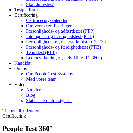
Skal du testes?
Testplatform
Certificering
Certificeringskalender
Om vores certificeringer
Personligheds- og adfærdstest (PTP)
Intelligens- og færdighedstest (PTL)
Personligheds- og risikoadfærdstest (PTX)
Personligheds- og færdighedstest (PTB)
Team test (PTT)
Lederevaluering og -udvikling (PT360°)
Kandidat
Om os
Om People Test Systems
Mød vores team
Viden
Artikler
Blog
Statistiske undersøgelser
Tilbage til kalenderen
Certificering
People Test 360°