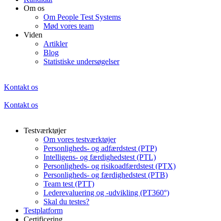
Om os
Om People Test Systems
Mød vores team
Viden
Artikler
Blog
Statistiske undersøgelser
Kontakt os
Kontakt os
Testværktøjer
Om vores testværktøjer
Personligheds- og adfærdstest (PTP)
Intelligens- og færdighedstest (PTL)
Personligheds- og risikoadfærdstest (PTX)
Personligheds- og færdighedstest (PTB)
Team test (PTT)
Lederevaluering og -udvikling (PT360°)
Skal du testes?
Testplatform
Certificering