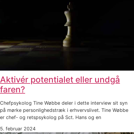
Aktivér potentialet eller undgå
faren?
Chefpsykolog Tine Wøbbe deler i dette interview sit syn
på mørke personlighedstræk i erhvervslivet. Tine Wøbbe
er chef- og retspsykolog på Sct. Hans og en
5. februar 2024