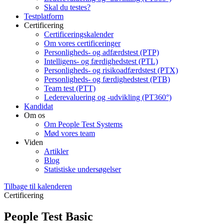
Skal du testes?
Testplatform
Certificering
Certificeringskalender
Om vores certificeringer
Personligheds- og adfærdstest (PTP)
Intelligens- og færdighedstest (PTL)
Personligheds- og risikoadfærdstest (PTX)
Personligheds- og færdighedstest (PTB)
Team test (PTT)
Lederevaluering og -udvikling (PT360°)
Kandidat
Om os
Om People Test Systems
Mød vores team
Viden
Artikler
Blog
Statistiske undersøgelser
Tilbage til kalenderen
Certificering
People Test Basic