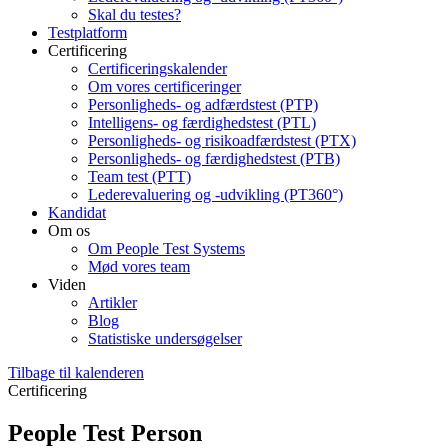
Skal du testes?
Testplatform
Certificering
Certificeringskalender
Om vores certificeringer
Personligheds- og adfærdstest (PTP)
Intelligens- og færdighedstest (PTL)
Personligheds- og risikoadfærdstest (PTX)
Personligheds- og færdighedstest (PTB)
Team test (PTT)
Lederevaluering og -udvikling (PT360°)
Kandidat
Om os
Om People Test Systems
Mød vores team
Viden
Artikler
Blog
Statistiske undersøgelser
Tilbage til kalenderen
Certificering
People Test Person