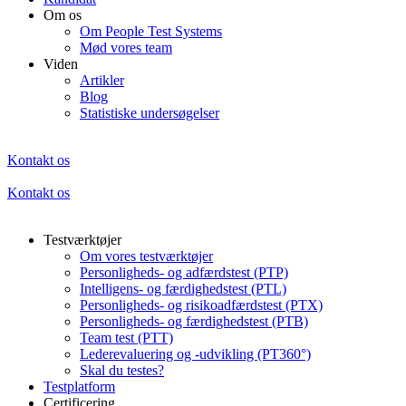
Om os
Om People Test Systems
Mød vores team
Viden
Artikler
Blog
Statistiske undersøgelser
Kontakt os
Kontakt os
Testværktøjer
Om vores testværktøjer
Personligheds- og adfærdstest (PTP)
Intelligens- og færdighedstest (PTL)
Personligheds- og risikoadfærdstest (PTX)
Personligheds- og færdighedstest (PTB)
Team test (PTT)
Lederevaluering og -udvikling (PT360°)
Skal du testes?
Testplatform
Certificering