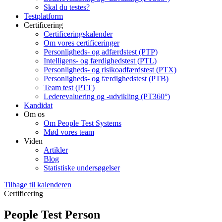
Skal du testes?
Testplatform
Certificering
Certificeringskalender
Om vores certificeringer
Personligheds- og adfærdstest (PTP)
Intelligens- og færdighedstest (PTL)
Personligheds- og risikoadfærdstest (PTX)
Personligheds- og færdighedstest (PTB)
Team test (PTT)
Lederevaluering og -udvikling (PT360°)
Kandidat
Om os
Om People Test Systems
Mød vores team
Viden
Artikler
Blog
Statistiske undersøgelser
Tilbage til kalenderen
Certificering
People Test Person