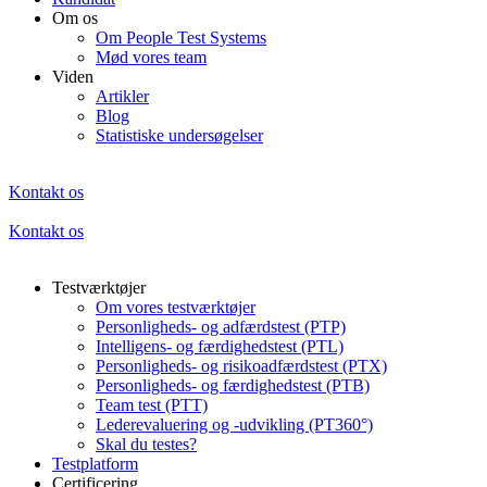
Om os
Om People Test Systems
Mød vores team
Viden
Artikler
Blog
Statistiske undersøgelser
Kontakt os
Kontakt os
Testværktøjer
Om vores testværktøjer
Personligheds- og adfærdstest (PTP)
Intelligens- og færdighedstest (PTL)
Personligheds- og risikoadfærdstest (PTX)
Personligheds- og færdighedstest (PTB)
Team test (PTT)
Lederevaluering og -udvikling (PT360°)
Skal du testes?
Testplatform
Certificering