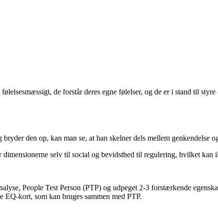
 følelsesmæssigt, de forstår deres egne følelser, og de er i stand til st
g bryder den op, kan man se, at han skelner dels mellem genkendelse og
ensionerne selv til social og bevidsthed til regulering, hvilket kan il
nanalyse, People Test Person (PTP) og udpeget 2-3 forstærkende egenskab
t fire EQ-kort, som kan bruges sammen med PTP.