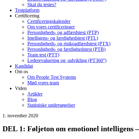
Skal du testes?
Testplatform
Certificering
Certificeringskalender
Om vores certificeringer
Personligheds- og adfærdstest (PTP)
Intelligens- og færdighedstest (PTL)
Personligheds- og risikoadfærdstest (PTX)
Personligheds- og færdighedstest (PTB)
Team test (PTT)
Lederevaluering og -udvikling (PT360°)
Kandidat
Om os
Om People Test Systems
Mød vores team
Viden
Artikler
Blog
Statistiske undersøgelser
1. november 2020
DEL 1: Føljeton om emotionel intelligens 