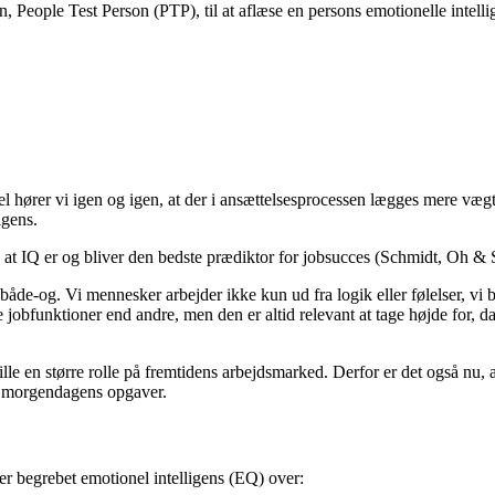
 People Test Person (PTP), til at aflæse en persons emotionelle intelli
l hører vi igen og igen, at der i ansættelsesprocessen lægges mere vægt
igens.
t IQ er og bliver den bedste prædiktor for jobsucces (Schmidt, Oh & S
de-og. Vi mennesker arbejder ikke kun ud fra logik eller følelser, vi b
e jobfunktioner end andre, men den er altid relevant at tage højde for, da
spille en større rolle på fremtidens arbejdsmarked. Derfor er det også nu
øse morgendagens opgaver.
ker begrebet emotionel intelligens (EQ) over: