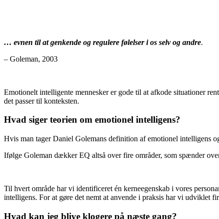
c
… evnen til at genkende og regulere følelser i os selv og andre
.
– Goleman, 2003
v
Emotionelt intelligente mennesker er gode til at afkode situationer rent
det passer til konteksten.
Hvad siger teorien om emotionel intelligens?
Hvis man tager Daniel Golemans definition af emotionel intelligens o
Ifølge Goleman dækker EQ altså over fire områder, som spænder over dim
Til hvert område har vi identificeret én kerneegenskab i vores perso
intelligens. For at gøre det nemt at anvende i praksis har vi udvikle
Hvad kan jeg blive klogere på næste gang?