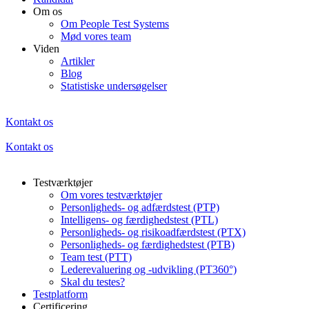
Om os
Om People Test Systems
Mød vores team
Viden
Artikler
Blog
Statistiske undersøgelser
Kontakt os
Kontakt os
Testværktøjer
Om vores testværktøjer
Personligheds- og adfærdstest (PTP)
Intelligens- og færdighedstest (PTL)
Personligheds- og risikoadfærdstest (PTX)
Personligheds- og færdighedstest (PTB)
Team test (PTT)
Lederevaluering og -udvikling (PT360°)
Skal du testes?
Testplatform
Certificering