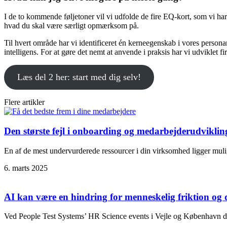
I de to kommende føljetoner vil vi udfolde de fire EQ-kort, som vi har 
hvad du skal være særligt opmærksom på.
Til hvert område har vi identificeret én kerneegenskab i vores perso
intelligens. For at gøre det nemt at anvende i praksis har vi udvikle
Læs del 2 her: start med dig selv!
Flere artikler
Den største fejl i onboarding og medarbejderudvikli
En af de mest undervurderede ressourcer i din virksomhed ligger muligv
6. marts 2025
AI kan være en hindring for menneskelig friktion og d
Ved People Test Systems’ HR Science events i Vejle og København d