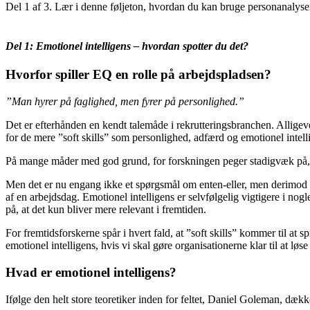
Del 1 af 3. Lær i denne føljeton, hvordan du kan bruge personanalysen,
Del 1: Emotionel intelligens – hvordan spotter du det?
Hvorfor spiller EQ en rolle på arbejdspladsen?
”Man hyrer på faglighed, men fyrer på personlighed.”
Det er efterhånden en kendt talemåde i rekrutteringsbranchen. Alligeve
for de mere ”soft skills” som personlighed, adfærd og emotionel intell
På mange måder med god grund, for forskningen peger stadigvæk på, a
Men det er nu engang ikke et spørgsmål om enten-eller, men derimod bå
af en arbejdsdag. Emotionel intelligens er selvfølgelig vigtigere i nogl
på, at det kun bliver mere relevant i fremtiden.
For fremtidsforskerne spår i hvert fald, at ”soft skills” kommer til at 
emotionel intelligens, hvis vi skal gøre organisationerne klar til at l
Hvad er emotionel intelligens?
Ifølge den helt store teoretiker inden for feltet, Daniel Goleman, dæk