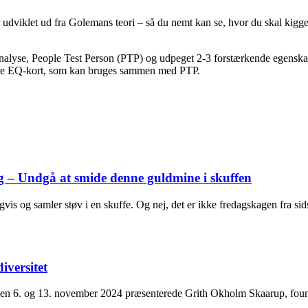
udviklet ud fra Golemans teori – så du nemt kan se, hvor du skal kigge i
nanalyse, People Test Person (PTP) og udpeget 2-3 forstærkende egenskab
t fire EQ-kort, som kan bruges sammen med PTP.
ng – Undgå at smide denne guldmine i skuffen
is og samler støv i en skuffe. Og nej, det er ikke fredagskagen fra sid
iversitet
en 6. og 13. november 2024 præsenterede Grith Okholm Skaarup, foun