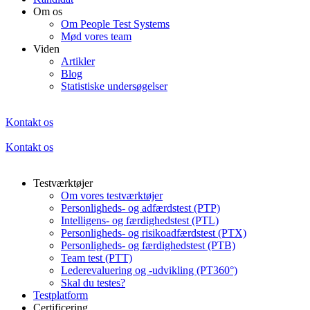
Om os
Om People Test Systems
Mød vores team
Viden
Artikler
Blog
Statistiske undersøgelser
Kontakt os
Kontakt os
Testværktøjer
Om vores testværktøjer
Personligheds- og adfærdstest (PTP)
Intelligens- og færdighedstest (PTL)
Personligheds- og risikoadfærdstest (PTX)
Personligheds- og færdighedstest (PTB)
Team test (PTT)
Lederevaluering og -udvikling (PT360°)
Skal du testes?
Testplatform
Certificering