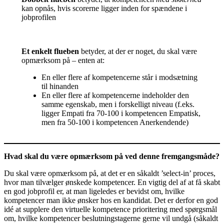
kan opnås, hvis scorerne ligger inden for spændene i
jobprofilen
Et enkelt flueben
betyder, at der er noget, du skal være
opmærksom på – enten at:
En eller flere af kompetencerne står i modsætning
til hinanden
En eller flere af kompetencerne indeholder den
samme egenskab, men i forskelligt niveau (f.eks.
ligger Empati fra 70-100 i kompetencen Empatisk,
men fra 50-100 i kompetencen Anerkendende)
Hvad skal du være opmærksom på ved denne fremgangsmåde?
Du skal være opmærksom på, at det er en såkaldt ’select-in’ proces,
hvor man tilvælger ønskede kompetencer. En vigtig del af at få skabt
en god jobprofil er, at man ligeledes er bevidst om, hvilke
kompetencer man ikke ønsker hos en kandidat. Det er derfor en god
idé at supplere den virtuelle kompetence prioritering med spørgsmål
om, hvilke kompetencer beslutningstagerne gerne vil undgå (såkaldt