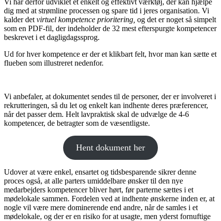
Vi har derfor udviklet et enkelt og effektivt værktøj, der kan hjælpe
dig med at strømline processen og spare tid i jeres organisation. Vi
kalder det
virtuel kompetence prioritering,
og det er noget så simpelt
som en PDF-fil, der indeholder de 32 mest efterspurgte kompetencer
beskrevet i et dagligdagssprog.
Ud for hver kompetence er der et klikbart felt, hvor man kan sætte et
flueben som illustreret nedenfor.
Vi anbefaler, at dokumentet sendes til de personer, der er involveret i
rekrutteringen, så du let og enkelt kan indhente deres præferencer,
når det passer dem. Helt lavpraktisk skal de udvælge de 4-6
kompetencer, de betragter som de væsentligste.
Hent dokument her
Udover at være enkel, ensartet og tidsbesparende sikrer denne
proces også, at alle parters umiddelbare ønsker til den nye
medarbejders kompetencer bliver hørt, før parterne sættes i et
mødelokale sammen. Fordelen ved at indhente ønskerne inden er, at
nogle vil være mere dominerende end andre, når de samles i et
mødelokale, og der er en risiko for at usagte, men yderst fornuftige