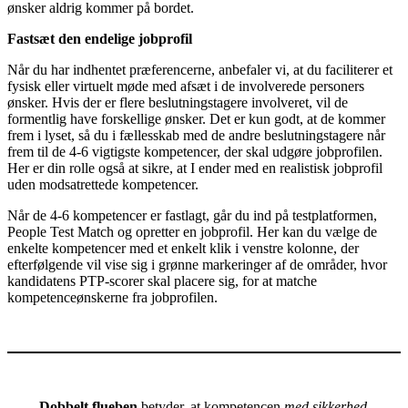
ønsker aldrig kommer på bordet.
Fastsæt den endelige jobprofil
Når du har indhentet præferencerne, anbefaler vi, at du faciliterer et
fysisk eller virtuelt møde med afsæt i de involverede personers
ønsker. Hvis der er flere beslutningstagere involveret, vil de
formentlig have forskellige ønsker. Det er kun godt, at de kommer
frem i lyset, så du i fællesskab med de andre beslutningstagere når
frem til de 4-6 vigtigste kompetencer, der skal udgøre jobprofilen.
Her er din rolle også at sikre, at I ender med en realistisk jobprofil
uden modsatrettede kompetencer.
Når de 4-6 kompetencer er fastlagt, går du ind på testplatformen,
People Test Match og opretter en jobprofil. Her kan du vælge de
enkelte kompetencer med et enkelt klik i venstre kolonne, der
efterfølgende vil vise sig i grønne markeringer af de områder, hvor
kandidatens PTP-scorer skal placere sig, for at matche
kompetenceønskerne fra jobprofilen.
Dobbelt flueben
betyder, at kompetencen
med sikkerhed