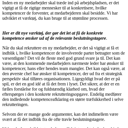
Inden en ny medarbejder skal træde ind på arbejdspladsen, er det
vigtigt at få de rigtige mennesker til at konkretisere, hvilke
kompetencer de forventer, at medarbejderen skal besidde. Vi har
udviklet et værktøj, du kan bruge til at strømline processen.
Her er dit nye værktøj, der gør det let at få de konkrete
kompetence ønsker ud af de relevante beslutningstagere
.
Når du skal rekruttere en ny medarbejder, er det så vigtigt at få et
indblik i, hvilke kompetencer de involverede parter betragter som de
væsentligste? Det vil de fleste med god grund svare ja til. Det kan
være, at den kommende medarbejders nærmeste leder har ønsker til
kompetencer, hans eller hendes team mangler. Det kan også være, at
den øverste chef har ønsker til kompetencer, der ud fra et strategisk
perspektiv skal tilføres organisationen. Ligegyldigt hvad der er på
spil, er det en god idé at få det frem i lyset. Det sikrer, at der er en
fælles forståelse for og fuldstændig klarhed om, hvad der
efterspørges i den konkrete rekrutteringsopgave. Endelig medfører
den indledende kompetenceafklaring en større træfsikkerhed i selve
rekrutteringen.
Selvom der er mange gode argumenter, kan det indimellem være
svært at få det indblik fra de ofte travle beslutningstagere.