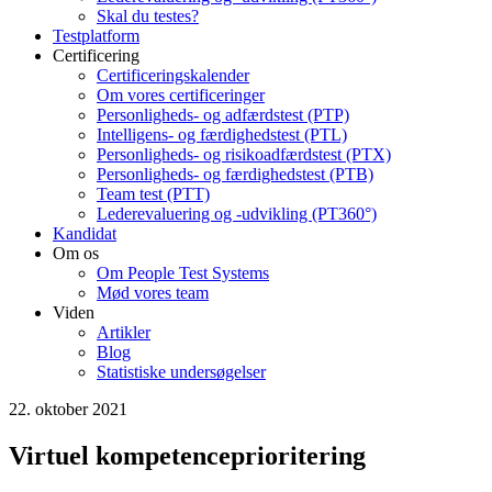
Skal du testes?
Testplatform
Certificering
Certificeringskalender
Om vores certificeringer
Personligheds- og adfærdstest (PTP)
Intelligens- og færdighedstest (PTL)
Personligheds- og risikoadfærdstest (PTX)
Personligheds- og færdighedstest (PTB)
Team test (PTT)
Lederevaluering og -udvikling (PT360°)
Kandidat
Om os
Om People Test Systems
Mød vores team
Viden
Artikler
Blog
Statistiske undersøgelser
22. oktober 2021
Virtuel kompetenceprioritering