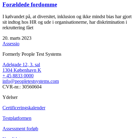
Forældede fordomme
I kølvandet på, at diversitet, inklusion og ikke mindst bias har gjort
sit indtog hos HR og ude i organisationerne, har diskrimination i
rekruttering fået
20. marts 2023
Assessio
Formerly People Test Systems
Adelgade 12, 3. sal
1304 København K
+ 45 8833 0000
info@peopletestsystems.com
CVR-nr.: 30560604
Ydelser
Certificeringskalender
Testplatformen
Assessment forløb