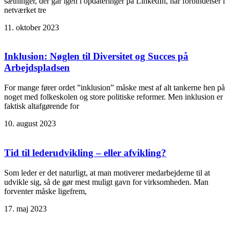
sætninger, der går igen i opdateringer på LinkedIn, når forbindelser i
netværket tre
11. oktober 2023
Inklusion: Nøglen til Diversitet og Succes på
Arbejdspladsen
For mange fører ordet ”inklusion” måske mest af alt tankerne hen på
noget med folkeskolen og store politiske reformer. Men inklusion er
faktisk altafgørende for
10. august 2023
Tid til lederudvikling – eller afvikling?
Som leder er det naturligt, at man motiverer medarbejderne til at
udvikle sig, så de gør mest muligt gavn for virksomheden. Man
forventer måske ligefrem,
17. maj 2023