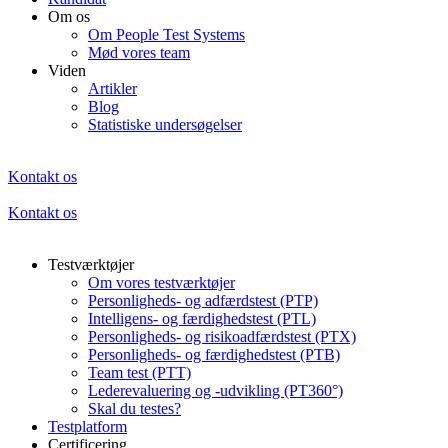
Om os
Om People Test Systems
Mød vores team
Viden
Artikler
Blog
Statistiske undersøgelser
Kontakt os
Kontakt os
Testværktøjer
Om vores testværktøjer
Personligheds- og adfærdstest (PTP)
Intelligens- og færdighedstest (PTL)
Personligheds- og risikoadfærdstest (PTX)
Personligheds- og færdighedstest (PTB)
Team test (PTT)
Lederevaluering og -udvikling (PT360°)
Skal du testes?
Testplatform
Certificering