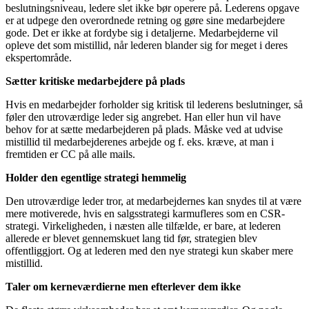
beslutningsniveau, ledere slet ikke bør operere på. Lederens opgave
er at udpege den overordnede retning og gøre sine medarbejdere
gode. Det er ikke at fordybe sig i detaljerne. Medarbejderne vil
opleve det som mistillid, når lederen blander sig for meget i deres
ekspertområde.
Sætter kritiske medarbejdere på plads
Hvis en medarbejder forholder sig kritisk til lederens beslutninger, så
føler den utroværdige leder sig angrebet. Han eller hun vil have
behov for at sætte medarbejderen på plads. Måske ved at udvise
mistillid til medarbejderenes arbejde og f. eks. kræve, at man i
fremtiden er CC på alle mails.
Holder den egentlige strategi hemmelig
Den utroværdige leder tror, at medarbejdernes kan snydes til at være
mere motiverede, hvis en salgsstrategi karmufleres som en CSR-
strategi. Virkeligheden, i næsten alle tilfælde, er bare, at lederen
allerede er blevet gennemskuet lang tid før, strategien blev
offentliggjort. Og at lederen med den nye strategi kun skaber mere
mistillid.
Taler om kerneværdierne men efterlever dem ikke