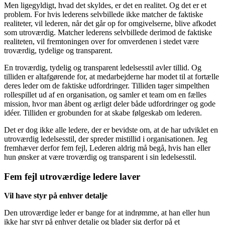
Men ligegyldigt, hvad det skyldes, er det en realitet. Og det er et
problem. For hvis lederens selvbillede ikke matcher de faktiske
realiteter, vil lederen, når det går op for omgivelserne, blive afkodet
som utroværdig. Matcher lederens selvbillede derimod de faktiske
realiteten, vil fremtoningen over for omverdenen i stedet være
troværdig, tydelige og transparent.
En troværdig, tydelig og transparent ledelsesstil avler tillid. Og
tilliden er altafgørende for, at medarbejderne har modet til at fortælle
deres leder om de faktiske udfordringer. Tilliden tager simpelthen
rollespillet ud af en organisation, og samler et team om en fælles
mission, hvor man åbent og ærligt deler både udfordringer og gode
idéer. Tilliden er grobunden for at skabe følgeskab om lederen.
Det er dog ikke alle ledere, der er bevidste om, at de har udviklet en
utroværdig ledelsesstil, der spreder mistillid i organisationen. Jeg
fremhæver derfor fem fejl, Lederen aldrig må begå, hvis han eller
hun ønsker at være troværdig og transparent i sin ledelsesstil.
Fem fejl utroværdige ledere laver
Vil have styr på enhver detalje
Den utroværdige leder er bange for at indrømme, at han eller hun
ikke har styr på enhver detalje og blader sig derfor på et