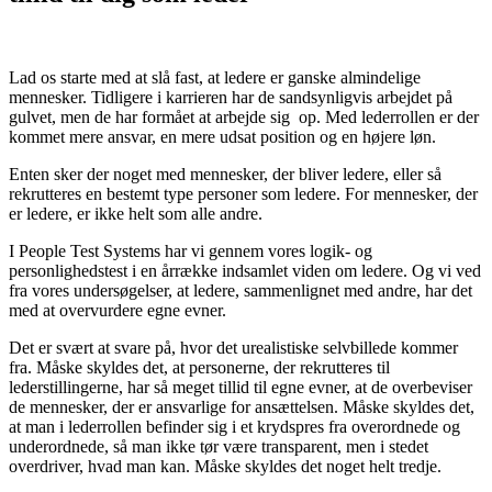
Lad os starte med at slå fast, at ledere er ganske almindelige
mennesker. Tidligere i karrieren har de sandsynligvis arbejdet på
gulvet, men de har formået at arbejde sig op. Med lederrollen er der
kommet mere ansvar, en mere udsat position og en højere løn.
Enten sker der noget med mennesker, der bliver ledere, eller så
rekrutteres en bestemt type personer som ledere. For mennesker, der
er ledere, er ikke helt som alle andre.
I People Test Systems har vi gennem vores logik- og
personlighedstest i en årrække indsamlet viden om ledere. Og vi ved
fra vores undersøgelser, at ledere, sammenlignet med andre, har det
med at overvurdere egne evner.
Det er svært at svare på, hvor det urealistiske selvbillede kommer
fra. Måske skyldes det, at personerne, der rekrutteres til
lederstillingerne, har så meget tillid til egne evner, at de overbeviser
de mennesker, der er ansvarlige for ansættelsen. Måske skyldes det,
at man i lederrollen befinder sig i et krydspres fra overordnede og
underordnede, så man ikke tør være transparent, men i stedet
overdriver, hvad man kan. Måske skyldes det noget helt tredje.