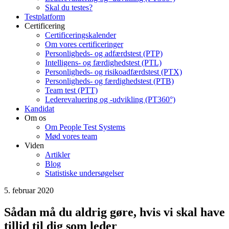
Skal du testes?
Testplatform
Certificering
Certificeringskalender
Om vores certificeringer
Personligheds- og adfærdstest (PTP)
Intelligens- og færdighedstest (PTL)
Personligheds- og risikoadfærdstest (PTX)
Personligheds- og færdighedstest (PTB)
Team test (PTT)
Lederevaluering og -udvikling (PT360°)
Kandidat
Om os
Om People Test Systems
Mød vores team
Viden
Artikler
Blog
Statistiske undersøgelser
5. februar 2020
Sådan må du aldrig gøre, hvis vi skal have
tillid til dig som leder