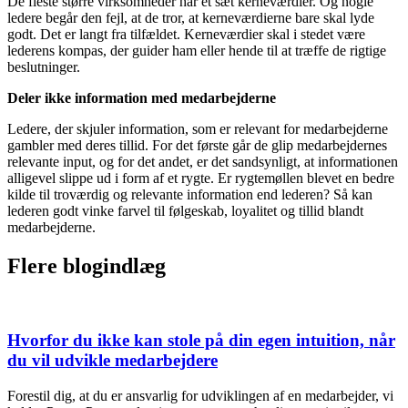
De fleste større virksomheder har et sæt kerneværdier. Og nogle
ledere begår den fejl, at de tror, at kerneværdierne bare skal lyde
godt. Det er langt fra tilfældet. Kerneværdier skal i stedet være
lederens kompas, der guider ham eller hende til at træffe de rigtige
beslutninger.
Deler ikke information med medarbejderne
Ledere, der skjuler information, som er relevant for medarbejderne
gambler med deres tillid. For det første går de glip medarbejdernes
relevante input, og for det andet, er det sandsynligt, at informationen
alligevel slippe ud i form af et rygte. Er rygtemøllen blevet en bedre
kilde til troværdig og relevante information end lederen? Så kan
lederen godt vinke farvel til følgeskab, loyalitet og tillid blandt
medarbejderne.
Flere blogindlæg
Hvorfor du ikke kan stole på din egen intuition, når
du vil udvikle medarbejdere
Forestil dig, at du er ansvarlig for udviklingen af en medarbejder, vi